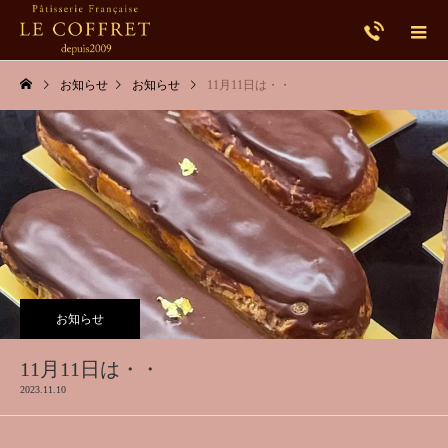
お知らせ
お知らせ
11月11日は・・
お知らせ
11月11日は・・
2023.11.10