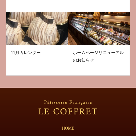
11月カレンダー
ホームページリニューアル
のお知らせ
HOME