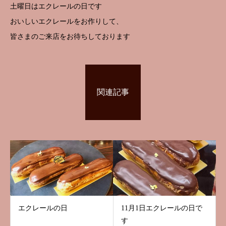
土曜日はエクレールの日です
おいしいエクレールをお作りして、
皆さまのご来店をお待ちしております
関連記事
エクレールの日
11月1日エクレールの日で
す